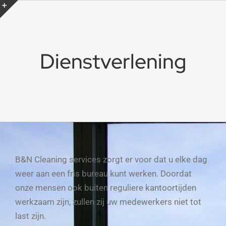
Skip
to
Toggle
content
Sliding
Dienstverlening
Bar
Area
B&N Cleaning services zorgt er voor dat u elke dag
weer aan een fris bureau kunt werken. Doordat
onze mensen ook buiten reguliere kantoortijden
werkzaam zijn, zullen zij uw medewerkers niet tot
last zijn.