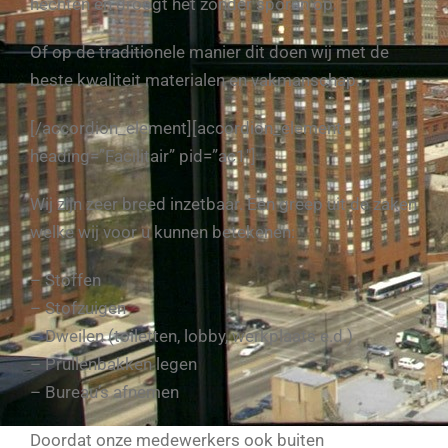
hechten en droogt het zonder sporen op.
Of op de traditionele manier dit doen wij met de
beste kwaliteit materialen en vakmanschap.
[/accordion_element][accordion_element
heading=”Facilitair” pid=”ac1″]
Wij zijn zeer breed inzetbaar. Een greep uit de zaken
welke wij voor u kunnen betekenen:
– Stoffen
– Stofzuigen
– Dweilen (toiletten, lobby, werkplaats e.d.)
– Prullenbakken legen
– Bureau’s afnemen
Doordat onze medewerkers ook buiten