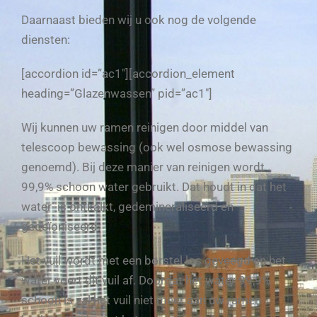
Daarnaast bieden wij u ook nog de volgende
diensten:
[accordion id=”ac1″][accordion_element
heading=”Glazenwassen” pid=”ac1″]
Wij kunnen uw ramen reinigen door middel van
telescoop bewassing (ook wel osmose bewassing
genoemd). Bij deze manier van reinigen wordt
99,9% schoon water gebruikt. Dat houdt in dat het
water is ontkalkt, gedemineraliseerd en
gedeïoniseerd.
Het vuil wordt met een borstel los geveegd en het
water voert dit vuil af. Doordat het water 99,9%
schoon is zal het vuil niet meer aan uw ramen