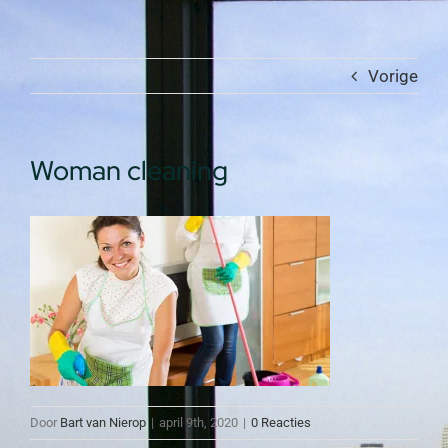
Vorige
Woman cleaning
Door
Bart van Nierop
|
april 9th, 2020
|
0 Reacties