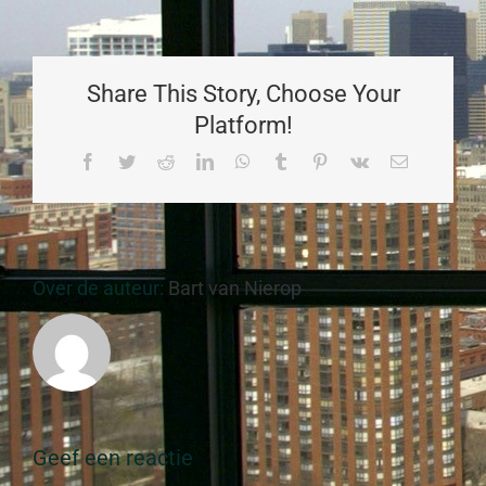
Share This Story, Choose Your
Platform!
Facebook
Twitter
Reddit
LinkedIn
WhatsApp
Tumblr
Pinterest
Vk
E-
mail
Over de auteur:
Bart van Nierop
Geef een reactie